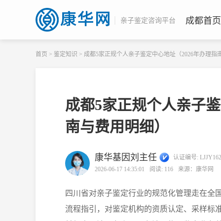
成都首页
亲子鉴定咨询平台
首页
>
鉴定知识
>
成都5家正规个人亲子鉴定中心地址（2026年办理指
成都5家正规个人亲子鉴
南与费用明细）
康华基因刘主任
认证编号: LJJY162
2026-06-17 14:35:01
阅读:
116
来源：
康华网
四川省对亲子鉴定行业的规范化管理走在全
流程指引，对鉴定机构的资质认定、采样标