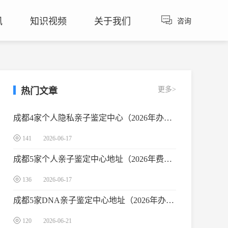
讯
知识视频
关于我们
咨询
咨询热线：
135-3989-0008
400-673-6399
更多>
热门文章
成都4家个人隐私亲子鉴定中心（2026年办理流程详解）
141
2026-06-17
成都5家个人亲子鉴定中心地址（2026年费用+办理指南）
136
2026-06-17
成都dna鉴定多少钱？
成都5家DNA亲子鉴定中心地址（2026年办理流程与费用参考）
康华基因刘主任
回复 ：
成都亲子鉴定
费用在1600-4500元之间，具体价格取
120
2026-06-21
决于鉴定类型。个人亲子鉴定1600-