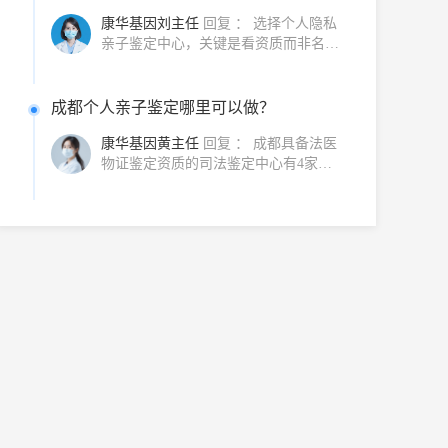
亲子鉴定中心，关键是看资质而非名
气。成都具备法医物证鉴定资质的司法
鉴···
成都个人亲子鉴定哪里可以做？
康华基因黄主任
回复 ：
成都具备法医
物证鉴定资质的司法鉴定中心有4家，
均可办理个人亲子鉴定业务。此外，亲
子···
成都DNA亲子鉴定多少钱？
康华基因刘主任
回复 ：
成都DNA亲子
鉴定费用在1800元至5800元之间，具体
价格取决于鉴定类型：个人隐私亲子鉴
定···