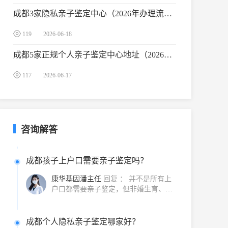
2600···
成都3家隐私亲子鉴定中心（2026年办理流程与费用）
成都产前亲子鉴定哪家正规？
119
2026-06-18
康华基因罗主任
回复 ：
怀着宝宝想做
亲子鉴定，首先关心的是机构是否正规
成都5家正规个人亲子鉴定中心地址（2026年办理指南与费用明细）
可靠。成都产前亲子鉴定应选择持有
《···
117
2026-06-17
成都怀孕多久可以做亲子鉴定？
康华基因黄主任
回复 ：
成都怀孕5周
以上（B超确认有胎心）即可做无创胎
儿亲子鉴定，通过采集孕妇外周静脉血
咨询解答
检···
成都孩子上户口需要亲子鉴定吗？
康华基因潘主任
回复 ：
并不是所有上
户口都需要亲子鉴定，但非婚生育、无
出生证明等特定情形必须提供。成都上
···
成都个人隐私亲子鉴定哪家好？
康华基因刘主任
回复 ：
选择个人隐私