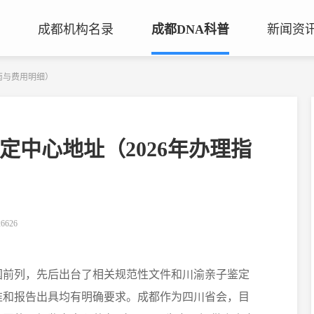
成都机构名录
成都DNA科普
新闻资
司法鉴定机构
问答大全
南与费用明细）
基因公司
鉴定知识
生物公司
定中心地址（2026年办理指
康华基因服务网点
6626
国前列，先后出台了相关规范性文件和川渝亲子鉴定
准和报告出具均有明确要求。成都作为四川省会，目